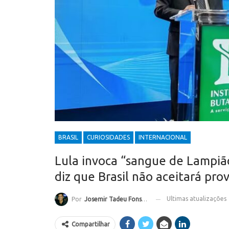
BRASIL
CURIOSIDADES
INTERNACIONAL
Lula invoca “sangue de Lampiã
diz que Brasil não aceitará pro
Ultimas atualizações
Por
Josemir Tadeu Fonseca
Compartilhar