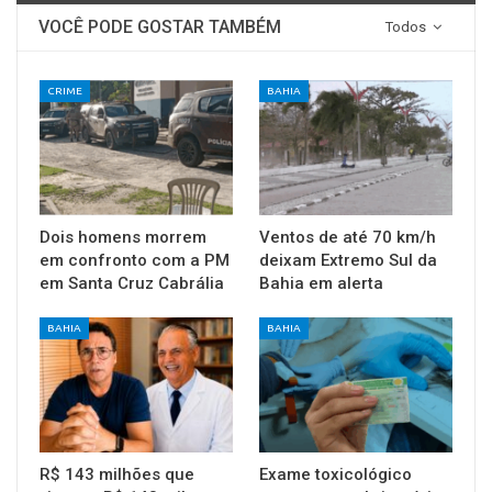
VOCÊ PODE GOSTAR TAMBÉM
Todos
CRIME
BAHIA
Dois homens morrem
Ventos de até 70 km/h
em confronto com a PM
deixam Extremo Sul da
em Santa Cruz Cabrália
Bahia em alerta
BAHIA
BAHIA
R$ 143 milhões que
Exame toxicológico