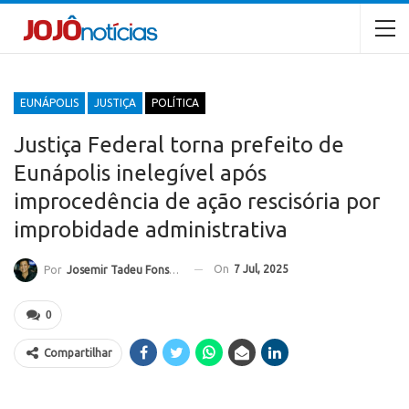
EUNÁPOLIS
JUSTIÇA
POLÍTICA
Justiça Federal torna prefeito de
Eunápolis inelegível após
improcedência de ação rescisória por
improbidade administrativa
On
7 Jul, 2025
Por
Josemir Tadeu Fonseca
0
Compartilhar