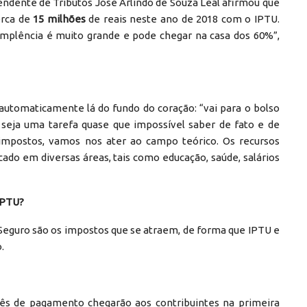
tendente de Tributos José Arlindo de Souza Leal afirmou que
erca de
15 milhões
de reais neste ano de 2018 com o IPTU.
mplência é muito grande e pode chegar na casa dos 60%”,
automaticamente lá do fundo do coração: “vai para o bolso
o seja uma tarefa quase que impossível saber de fato e de
impostos, vamos nos ater ao campo teórico. Os recursos
cado em diversas áreas, tais como educação, saúde, salários
 IPTU?
 Seguro são os impostos que se atraem, de forma que IPTU e
.
ês de pagamento chegarão aos contribuintes na primeira