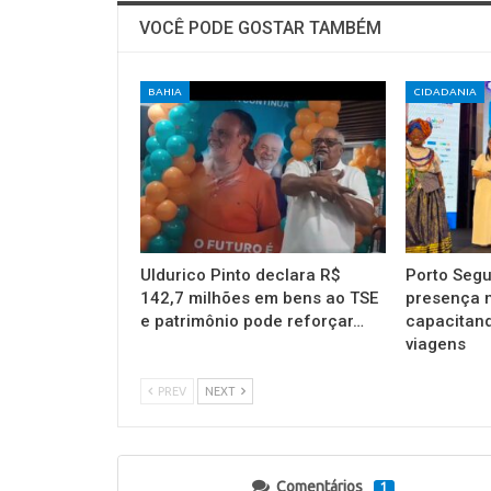
VOCÊ PODE GOSTAR TAMBÉM
BAHIA
CIDADANIA
Uldurico Pinto declara R$
Porto Segu
142,7 milhões em bens ao TSE
presença 
e patrimônio pode reforçar…
capacitan
viagens
PREV
NEXT
Comentários
1