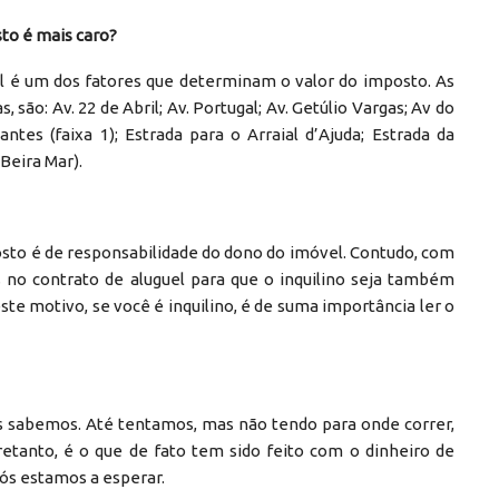
to é mais caro?
l é um dos fatores que determinam o valor do imposto. As
são: Av. 22 de Abril; Av. Portugal; Av. Getúlio Vargas; Av do
tes (faixa 1); Estrada para o Arraial d’Ajuda; Estrada da
Beira Mar).
posto é de responsabilidade do dono do imóvel. Contudo, com
las no contrato de aluguel para que o inquilino seja também
e motivo, se você é inquilino, é de suma importância ler o
s sabemos. Até tentamos, mas não tendo para onde correr,
etanto, é o que de fato tem sido feito com o dinheiro de
nós estamos a esperar.