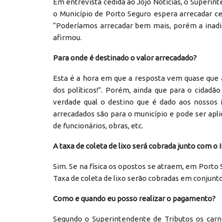
Em entrevista cedida ao Jojô Notícias, o Superin
o Município de Porto Seguro espera arrecadar c
“Poderíamos arrecadar bem mais, porém a inadi
afirmou.
Para onde é destinado o valor arrecadado?
Esta é a hora em que a resposta vem quase que 
dos políticos!”. Porém, ainda que para o cidadã
verdade qual o destino que é dado aos nossos 
arrecadados são para o município e pode ser apli
de funcionários, obras, etc.
A taxa de coleta de lixo será cobrada junto com o
Sim. Se na física os opostos se atraem, em Porto
Taxa de coleta de lixo serão cobradas em conjunto
Como e quando eu posso realizar o pagamento?
Segundo o Superintendente de Tributos os carn