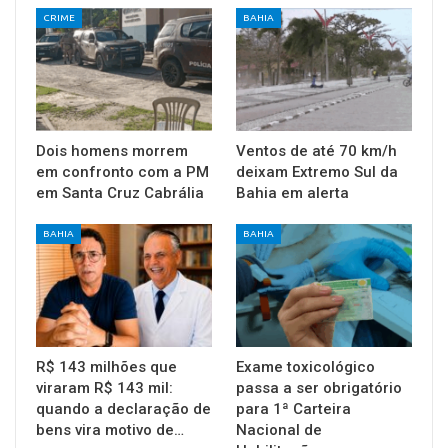
CRIME
BAHIA
Dois homens morrem
Ventos de até 70 km/h
em confronto com a PM
deixam Extremo Sul da
em Santa Cruz Cabrália
Bahia em alerta
BAHIA
BAHIA
R$ 143 milhões que
Exame toxicológico
viraram R$ 143 mil:
passa a ser obrigatório
quando a declaração de
para 1ª Carteira
bens vira motivo de…
Nacional de