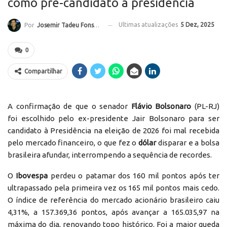
como pré-candidato à presidência
Ultimas atualizações
5 Dez, 2025
Por
Josemir Tadeu Fonseca
0
Compartilhar
A confirmação de que o senador
Flávio Bolsonaro
(PL-RJ)
foi escolhido pelo ex-presidente Jair Bolsonaro para ser
candidato à Presidência na eleição de 2026 foi mal recebida
pelo mercado financeiro, o que fez o
dólar
disparar e a bolsa
brasileira afundar, interrompendo a sequência de recordes.
O
Ibovespa
perdeu o patamar dos 160 mil pontos após ter
ultrapassado pela primeira vez os 165 mil pontos mais cedo.
O índice de referência do mercado acionário brasileiro caiu
4,31%, a 157.369,36 pontos, após avançar a 165.035,97 na
máxima do dia, renovando topo histórico. Foi a maior queda