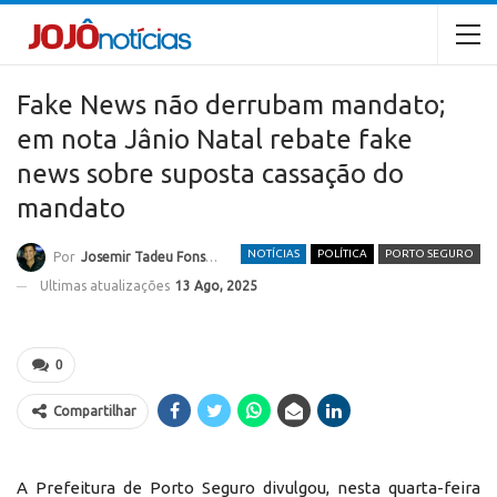
Fake News não derrubam mandato;
em nota Jânio Natal rebate fake
news sobre suposta cassação do
mandato
NOTÍCIAS
POLÍTICA
PORTO SEGURO
Por
Josemir Tadeu Fonseca
Ultimas atualizações
13 Ago, 2025
0
Compartilhar
A Prefeitura de Porto Seguro divulgou, nesta quarta-feira