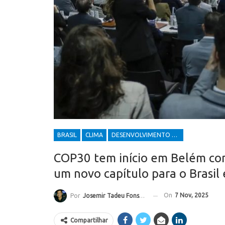
BRASIL
CLIMA
DESENVOLVIMENTO ECONÔMICO E SOCIAL
COP30 tem início em Belém com
um novo capítulo para o Brasil
On
7 Nov, 2025
Por
Josemir Tadeu Fonseca
Compartilhar