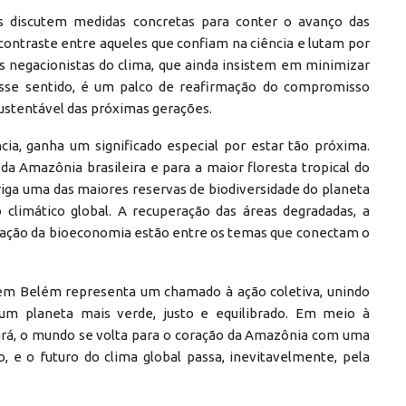
as discutem medidas concretas para conter o avanço das
ontraste entre aqueles que confiam na ciência e lutam por
s negacionistas do clima, que ainda insistem em minimizar
esse sentido, é um palco de reafirmação do compromisso
sustentável das próximas gerações.
cia, ganha um significado especial por estar tão próxima.
da Amazônia brasileira e para a maior floresta tropical do
riga uma das maiores reservas de biodiversidade do planeta
climático global. A recuperação das áreas degradadas, a
ização da bioeconomia estão entre os temas que conectam o
em Belém representa um chamado à ação coletiva, unindo
um planeta mais verde, justo e equilibrado. Em meio à
 Pará, o mundo se volta para o coração da Amazônia com uma
, e o futuro do clima global passa, inevitavelmente, pela