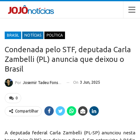
BRASIL
NOTÍCIAS
POLÍTICA
Condenada pelo STF, deputada Carla
Zambelli (PL) anuncia que deixou o
Brasil
On
3 Jun, 2025
Por
Josemir Tadeu Fonseca
0
Compartilhar
A deputada federal Carla Zambelli (PL-SP) anunciou nesta