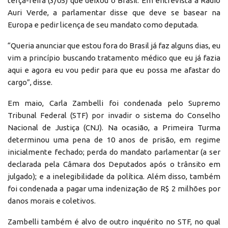
terça-feira (3/05) que deixou o Brasil. Em entrevista à Rádio
Auri Verde, a parlamentar disse que deve se basear na
Europa e pedir licença de seu mandato como deputada.
“Queria anunciar que estou fora do Brasil já faz alguns dias, eu
vim a princípio buscando tratamento médico que eu já fazia
aqui e agora eu vou pedir para que eu possa me afastar do
cargo”, disse.
Em maio, Carla Zambelli foi condenada pelo Supremo
Tribunal Federal (STF) por invadir o sistema do Conselho
Nacional de Justiça (CNJ). Na ocasião, a Primeira Turma
determinou uma pena de 10 anos de prisão, em regime
inicialmente fechado; perda do mandato parlamentar (a ser
declarada pela Câmara dos Deputados após o trânsito em
julgado); e a inelegibilidade da política. Além disso, também
foi condenada a pagar uma indenização de R$ 2 milhões por
danos morais e coletivos.
Zambelli também é alvo de outro inquérito no STF, no qual