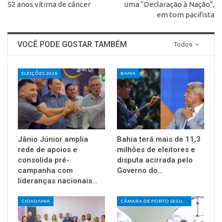
52 anos vítima de câncer
uma “Declaração à Nação”,
em tom pacifista
VOCÊ PODE GOSTAR TAMBÉM
Todos
ELEIÇÕES 2026
BAHIA
Jânio Júnior amplia
Bahia terá mais de 11,3
rede de apoios e
milhões de eleitores e
consolida pré-
disputa acirrada pelo
campanha com
Governo do…
lideranças nacionais…
CIDADANIA
CÂMARA DE PORTO SEGURO