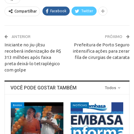
Facebook
Twitter
Compartilhar
ANTERIOR
PRÓXIMO
Iniciante no jiu-jítsu
Prefeitura de Porto Seguro
receberá indenização de R$
intensifica ações para zerar
313 milhões após faixa
fila de cirurgias de catarata
preta deixá-lo tetraplégico
com golpe
VOCÊ PODE GOSTAR TAMBÉM
Todos
BAHIA
NOTÍCIAS