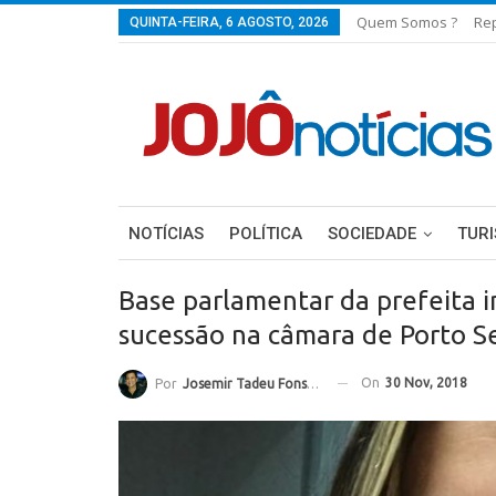
Quem Somos ?
Re
QUINTA-FEIRA, 6 AGOSTO, 2026
NOTÍCIAS
POLÍTICA
SOCIEDADE
TUR
Base parlamentar da prefeita i
sucessão na câmara de Porto S
On
30 Nov, 2018
Por
Josemir Tadeu Fonseca