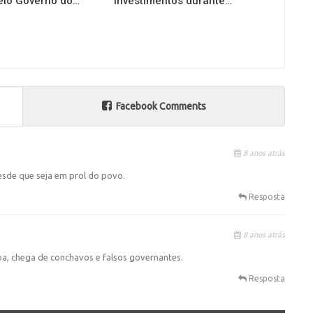
elo Governo do…
investimentos durante…
Facebook Comments
8 anos atrás
sde que seja em prol do povo.
Resposta
8 anos atrás
a, chega de conchavos e falsos governantes.
Resposta