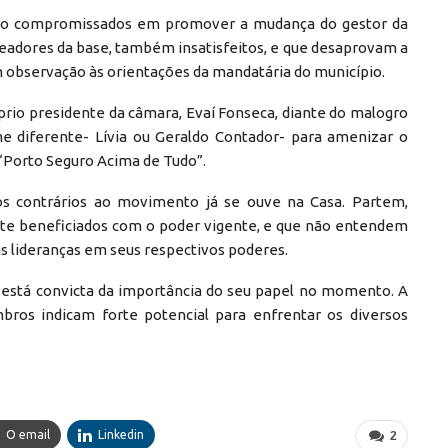
stão compromissados em promover a mudança do gestor da
readores da base, também insatisfeitos, e que desaprovam a
 observação às orientações da mandatária do município.
prio presidente da câmara, Evaí Fonseca, diante do malogro
e diferente- Lívia ou Geraldo Contador- para amenizar o
“Porto Seguro Acima de Tudo”.
os contrários ao movimento já se ouve na Casa. Partem,
te beneficiados com o poder vigente, e que não entendem
as lideranças em seus respectivos poderes.
 está convicta da importância do seu papel no momento. A
os indicam forte potencial para enfrentar os diversos
O email
Linkedin
2