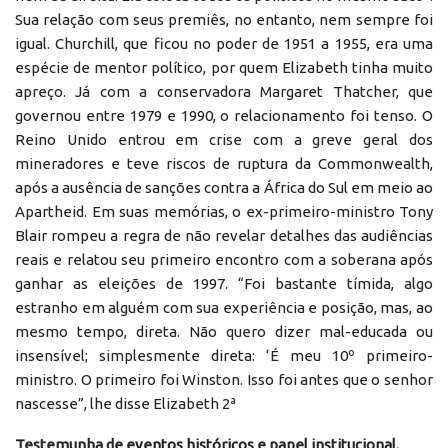
Sua relação com seus premiês, no entanto, nem sempre foi
igual. Churchill, que ficou no poder de 1951 a 1955, era uma
espécie de mentor político, por quem Elizabeth tinha muito
apreço. Já com a conservadora Margaret Thatcher, que
governou entre 1979 e 1990, o relacionamento foi tenso. O
Reino Unido entrou em crise com a greve geral dos
mineradores e teve riscos de ruptura da Commonwealth,
após a ausência de sanções contra a África do Sul em meio ao
Apartheid. Em suas memórias, o ex-primeiro-ministro Tony
Blair rompeu a regra de não revelar detalhes das audiências
reais e relatou seu primeiro encontro com a soberana após
ganhar as eleições de 1997. “Foi bastante tímida, algo
estranho em alguém com sua experiência e posição, mas, ao
mesmo tempo, direta. Não quero dizer mal-educada ou
insensível; simplesmente direta: ‘É meu 10º primeiro-
ministro. O primeiro foi Winston. Isso foi antes que o senhor
nascesse”, lhe disse Elizabeth 2ª
Testemunha de eventos históricos e papel institucional.