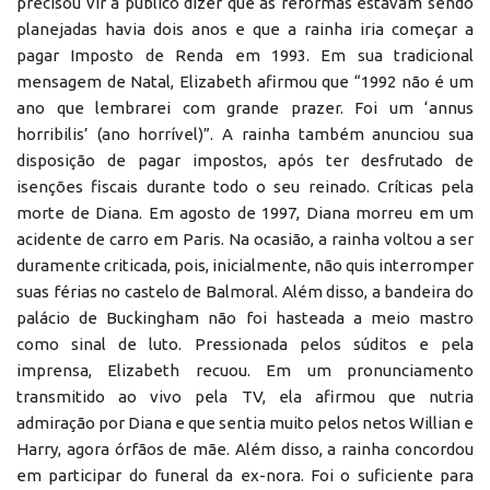
precisou vir a público dizer que as reformas estavam sendo
planejadas havia dois anos e que a rainha iria começar a
pagar Imposto de Renda em 1993. Em sua tradicional
mensagem de Natal, Elizabeth afirmou que “1992 não é um
ano que lembrarei com grande prazer. Foi um ‘annus
horribilis’ (ano horrível)”. A rainha também anunciou sua
disposição de pagar impostos, após ter desfrutado de
isenções fiscais durante todo o seu reinado. Críticas pela
morte de Diana. Em agosto de 1997, Diana morreu em um
acidente de carro em Paris. Na ocasião, a rainha voltou a ser
duramente criticada, pois, inicialmente, não quis interromper
suas férias no castelo de Balmoral. Além disso, a bandeira do
palácio de Buckingham não foi hasteada a meio mastro
como sinal de luto. Pressionada pelos súditos e pela
imprensa, Elizabeth recuou. Em um pronunciamento
transmitido ao vivo pela TV, ela afirmou que nutria
admiração por Diana e que sentia muito pelos netos Willian e
Harry, agora órfãos de mãe. Além disso, a rainha concordou
em participar do funeral da ex-nora. Foi o suficiente para