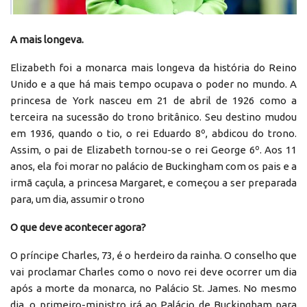
A mais longeva.
Elizabeth foi a monarca mais longeva da história do Reino
Unido e a que há mais tempo ocupava o poder no mundo. A
princesa de York nasceu em 21 de abril de 1926 como a
terceira na sucessão do trono britânico. Seu destino mudou
em 1936, quando o tio, o rei Eduardo 8º, abdicou do trono.
Assim, o pai de Elizabeth tornou-se o rei George 6º. Aos 11
anos, ela foi morar no palácio de Buckingham com os pais e a
irmã caçula, a princesa Margaret, e começou a ser preparada
para, um dia, assumir o trono
O que deve acontecer agora?
O príncipe Charles, 73, é o herdeiro da rainha. O conselho que
vai proclamar Charles como o novo rei deve ocorrer um dia
após a morte da monarca, no Palácio St. James. No mesmo
dia, o primeiro-ministro irá ao Palácio de Buckingham para