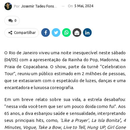
On
5 Mai, 2024
Por
Josemir Tadeu Fonseca
0
Compartilhar
O Rio de Janeiro viveu uma noite inesquecível neste sábado
(04/05) com a apresentação da Rainha do Pop, Madonna, na
Praia de Copacabana. O show, parte da turnê “Celebration
Tour”, reuniu um público estimado em 2 milhões de pessoas,
que se extasiaram com o espetáculo de luzes, danças e uma
encantadora e luxuosa coreografia.
Em um breve relato sobre sua vida, a estrela desabafou:
“nessa vida você tem que ser um pouco doida como fui”. Aos
65 anos, a diva esbanjou saúde e sensualidade, interpretando
seus principais hits, como,
‘Like a Prayer’
,
La Isla Bonita
’
,
4
Minutes, Vogue, Take a Bow, Live to Tell, Hung UP, Girl Gone