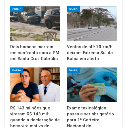
CRIME
BAHIA
Dois homens morrem
Ventos de até 70 km/h
em confronto com a PM
deixam Extremo Sul da
em Santa Cruz Cabrália
Bahia em alerta
BAHIA
BAHIA
R$ 143 milhões que
Exame toxicológico
viraram R$ 143 mil:
passa a ser obrigatório
quando a declaração de
para 1ª Carteira
bens vira motivo de…
Nacional de