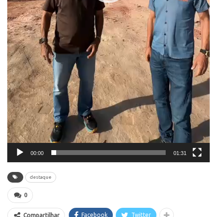
00:00
01:31
destaque
0
Facebook
Twitter
Compartilhar