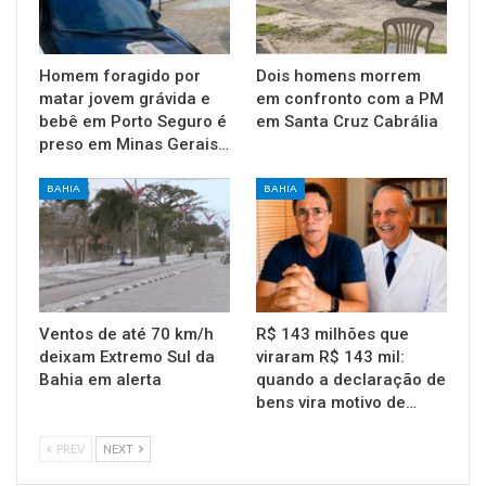
Homem foragido por
Dois homens morrem
matar jovem grávida e
em confronto com a PM
bebê em Porto Seguro é
em Santa Cruz Cabrália
preso em Minas Gerais…
BAHIA
BAHIA
Ventos de até 70 km/h
R$ 143 milhões que
deixam Extremo Sul da
viraram R$ 143 mil:
Bahia em alerta
quando a declaração de
bens vira motivo de…
PREV
NEXT