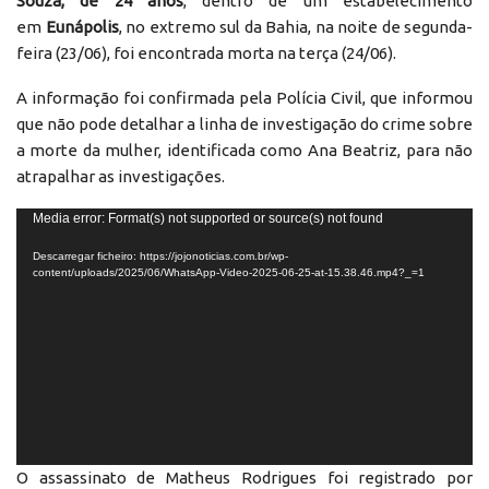
Souza, de 24 anos
, dentro de um estabelecimento
em
Eunápolis
, no extremo sul da Bahia, na noite de segunda-
feira (23/06), foi encontrada morta na terça (24/06).
A informação foi confirmada pela Polícia Civil, que informou
que não pode detalhar a linha de investigação do crime sobre
a morte da mulher, identificada como Ana Beatriz, para não
atrapalhar as investigações.
Reprodutor
Media error: Format(s) not supported or source(s) not found
de
Descarregar ficheiro: https://jojonoticias.com.br/wp-
vídeo
content/uploads/2025/06/WhatsApp-Video-2025-06-25-at-15.38.46.mp4?_=1
O assassinato de Matheus Rodrigues foi registrado por