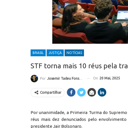
BRASIL
JUSTIÇA
NOTÍCIAS
STF torna mais 10 réus pela tra
On
20 Mai, 2025
Por
Josemir Tadeu Fonseca
Compartilhar
Por unanimidade, a Primeira Turma do Supremo Tr
réus mais dez denunciados pelo envolvimento 
presidente Jair Bolsonaro.