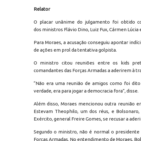
Relator
O placar unânime do julgamento foi obtido c
dos ministros Flávio Dino, Luiz Fux, Cármen Lúcia 
Para Moraes, a acusação conseguiu apontar indíc
de ações em prol da tentativa golpista.
O ministro citou reuniões entre os kids pre
comandantes das Forças Armadas a aderirem à tra
“Não era uma reunião de amigos como foi dito [
verdade, era para jogar a democracia fora”, disse.
Além disso, Moraes mencionou outra reunião en
Estevam Theophilo, um dos réus, e Bolsonaro, 
Exército, general Freire Gomes, se recusar a aderir
Segundo o ministro, não é normal o presidente
Forças Armadas. No entendimento de Moraes, Bols