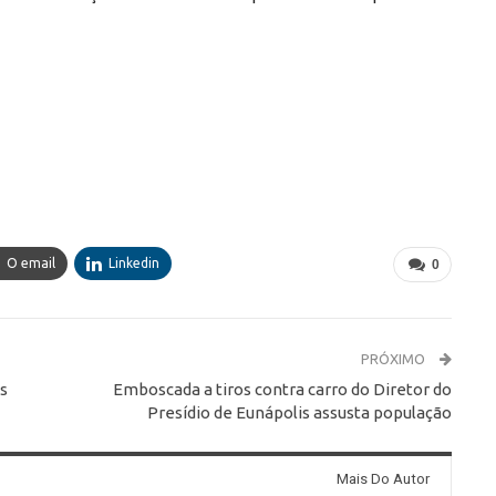
O email
Linkedin
0
PRÓXIMO
is
Emboscada a tiros contra carro do Diretor do
Presídio de Eunápolis assusta população
Mais Do Autor