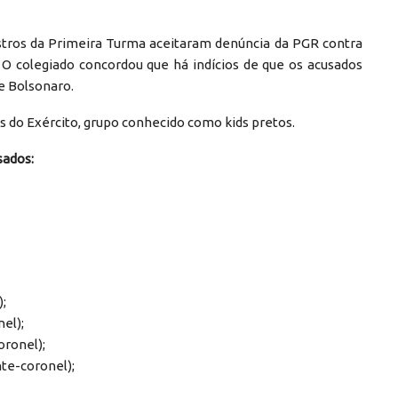
stros da Primeira Turma aceitaram denúncia da PGR contra
. O colegiado concordou que há indícios de que os acusados
e Bolsonaro.
is do Exército, grupo conhecido como kids pretos.
sados:
);
el);
oronel);
te-coronel);