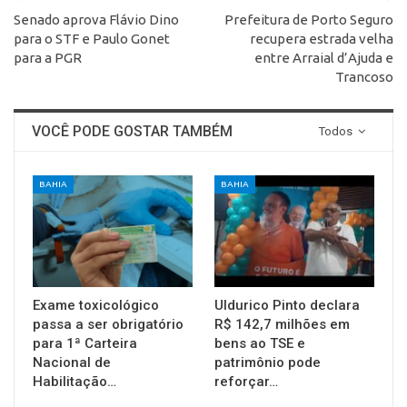
Senado aprova Flávio Dino
Prefeitura de Porto Seguro
para o STF e Paulo Gonet
recupera estrada velha
para a PGR
entre Arraial d’Ajuda e
Trancoso
VOCÊ PODE GOSTAR TAMBÉM
Todos
BAHIA
BAHIA
Exame toxicológico
Uldurico Pinto declara
passa a ser obrigatório
R$ 142,7 milhões em
para 1ª Carteira
bens ao TSE e
Nacional de
patrimônio pode
Habilitação…
reforçar…