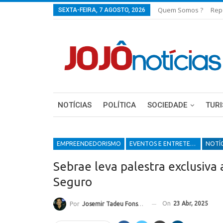
Quem Somos ?
Rep
SEXTA-FEIRA, 7 AGOSTO, 2026
NOTÍCIAS
POLÍTICA
SOCIEDADE
TUR
EMPREENDEDORISMO
EVENTOS E ENTRETENIMENTOS
NOTÍC
Sebrae leva palestra exclusiva 
Seguro
On
23 Abr, 2025
Por
Josemir Tadeu Fonseca