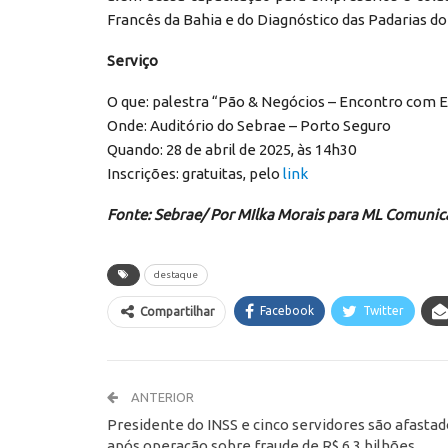
Francês da Bahia e do Diagnóstico das Padarias d
Serviço
O que: palestra “Pão & Negócios – Encontro com 
Onde: Auditório do Sebrae – Porto Seguro
Quando: 28 de abril de 2025, às 14h30
Inscrições: gratuitas, pelo
link
Fonte: Sebrae/
Por MIlka Morais para ML Comunic
destaque
Facebook
Twitter
Compartilhar
ANTERIOR
Presidente do INSS e cinco servidores são afasta
após operação sobre fraude de R$ 6,3 bilhões