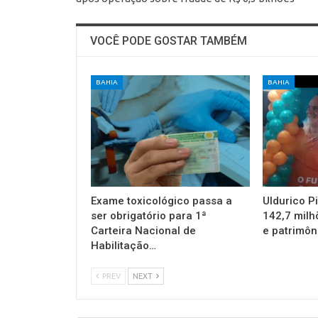
VOCÊ PODE GOSTAR TAMBÉM
BAHIA
BAHIA
Exame toxicológico passa a
Uldurico P
ser obrigatório para 1ª
142,7 milh
Carteira Nacional de
e patrimôn
Habilitação…
PREV
NEXT