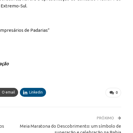
o Extremo-Sul.
Empresários de Padarias”
ação
O email
Linkedin
0
PRÓXIMO
dos
Meia Maratona do Descobrimento: um símbolo de
superação e celebração na Bahia