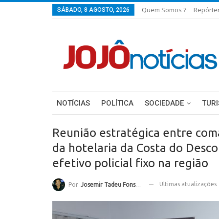
Quem Somos ?
Repórte
SÁBADO, 8 AGOSTO, 2026
NOTÍCIAS
POLÍTICA
SOCIEDADE
TUR
Reunião estratégica entre com
da hotelaria da Costa do Desc
efetivo policial fixo na região
Ultimas atualizações
Por
Josemir Tadeu Fonseca