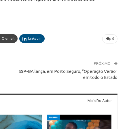
O email
Linkedin
0
PRÓXIMO
SSP-BA lança, em Porto Seguro, “Operação Verão”
em todo o Estado
Mais Do Autor
BAHIA