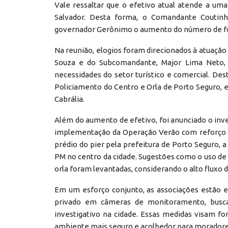
Vale ressaltar que o efetivo atual atende a uma
Salvador. Desta forma, o Comandante Coutinho
governador Gerônimo o aumento do número de for
Na reunião, elogios foram direcionados à atuaç
Souza e do Subcomandante, Major Lima Neto, 
necessidades do setor turístico e comercial. 
Policiamento do Centro e Orla de Porto Seguro, 
Cabrália.
Além do aumento de efetivo, foi anunciado o inve
implementação da Operação Verão com reforço ag
prédio do pier pela prefeitura de Porto Seguro, 
PM no centro da cidade. Sugestões como o uso de p
orla foram levantadas, considerando o alto fluxo d
Em um esforço conjunto, as associações estão 
privado em câmeras de monitoramento, busca
investigativo na cidade. Essas medidas visam fo
ambiente mais seguro e acolhedor para moradores 