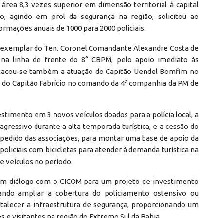
 área 8,3 vezes superior em dimensão territorial à capital
, agindo em prol da segurança na região, solicitou ao
mações anuais de 1000 para 2000 policiais.
ão exemplar do Ten. Coronel Comandante Alexandre Costa de
na linha de frente do 8° CBPM, pelo apoio imediato às
Destacou-se também a atuação do Capitão Uendel Bomfim no
e do Capitão Fabrício no comando da 4ª companhia da PM de
stimento em 3 novos veículos doados para a polícia local, a
ressivo durante a alta temporada turística, e a cessão do
a pedido das associações, para montar uma base de apoio da
oliciais com bicicletas para atender à demanda turística na
e veículos no período.
em diálogo com o CICOM para um projeto de investimento
ndo ampliar a cobertura do policiamento ostensivo ou
rtalecer a infraestrutura de segurança, proporcionando um
e visitantes na região do Extremo Sul da Bahia.