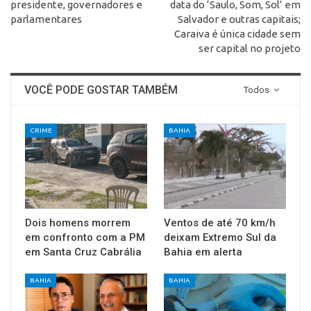
presidente, governadores e
data do ‘Saulo, Som, Sol’ em
parlamentares
Salvador e outras capitais;
Caraiva é única cidade sem
ser capital no projeto
VOCÊ PODE GOSTAR TAMBÉM
Todos
CRIME
BAHIA
Dois homens morrem
Ventos de até 70 km/h
em confronto com a PM
deixam Extremo Sul da
em Santa Cruz Cabrália
Bahia em alerta
BAHIA
BAHIA