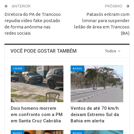
ANTERIOR
PRÓXIMO
Diretora do PA de Trancoso
Pataxós entram com
repudia vídeo fake postado
liminar para suspender
de forma anônima nas
leilão de área em Trancoso
redes sociais
(BA)
VOCÊ PODE GOSTAR TAMBÉM
Todos
CRIME
BAHIA
Dois homens morrem
Ventos de até 70 km/h
em confronto com a PM
deixam Extremo Sul da
em Santa Cruz Cabrália
Bahia em alerta
BAHIA
BAHIA