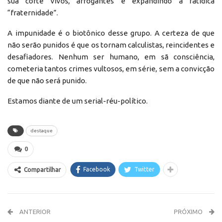
sua corte vivos, arrogantes e expandindo a fatídica
“fraternidade”.
A impunidade é o biotônico desse grupo. A certeza de que
não serão punidos é que os tornam calculistas, reincidentes e
desafiadores. Nenhum ser humano, em sã consciência,
cometeria tantos crimes vultosos, em série, sem a convicção
de que não será punido.
Estamos diante de um serial-réu-político.
destaque
0
Facebook
Twitter
Compartilhar
ANTERIOR
PRÓXIMO