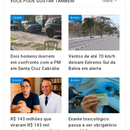
VOCÊ PODE GOSTAR TAMBÉM
Todos
CRIME
BAHIA
Dois homens morrem
Ventos de até 70 km/h
em confronto com a PM
deixam Extremo Sul da
em Santa Cruz Cabrália
Bahia em alerta
BAHIA
BAHIA
R$ 143 milhões que
Exame toxicológico
viraram R$ 143 mil:
passa a ser obrigatório