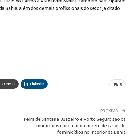
ta; Lúcio do Carmo e Alexandre Melita; também participaram
da Bahia, além dos demais profissionais do setor já citado.
O email
Linkedin
0
PRÓXIMO
Feira de Santana, Juazeiro e Porto Seguro são os
municípios com maior número de casos de
feminicídios no interior da Bahia