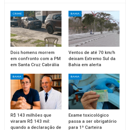
CRIME
BAHIA
Dois homens morrem
Ventos de até 70 km/h
em confronto com a PM
deixam Extremo Sul da
em Santa Cruz Cabrália
Bahia em alerta
BAHIA
BAHIA
R$ 143 milhões que
Exame toxicológico
viraram R$ 143 mil:
passa a ser obrigatório
quando a declaração de
para 1ª Carteira