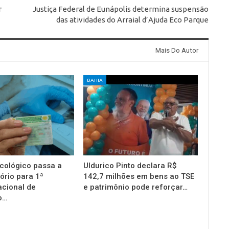
r
Justiça Federal de Eunápolis determina suspensão
das atividades do Arraial d’Ajuda Eco Parque
Mais Do Autor
BAHIA
cológico passa a
Uldurico Pinto declara R$
ório para 1ª
142,7 milhões em bens ao TSE
acional de
e patrimônio pode reforçar…
o…