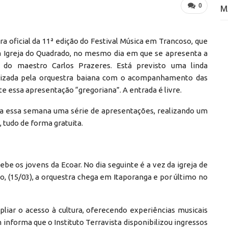
0
M
 oficial da 11ª edição do Festival Música em Trancoso, que
 à Igreja do Quadrado, no mesmo dia em que se apresenta a
a do maestro Carlos Prazeres. Está previsto uma linda
lizada pela orquestra baiana com o acompanhamento das
nte essa apresentação “gregoriana”. A entrada é livre.
ça essa semana uma série de apresentações, realizando um
, tudo de forma gratuita.
cebe os jovens da Ecoar. No dia seguinte é a vez da igreja de
, (15/03), a orquestra chega em Itaporanga e por último no
pliar o acesso à cultura, oferecendo experiências musicais
informa que o Instituto Terravista disponibilizou ingressos