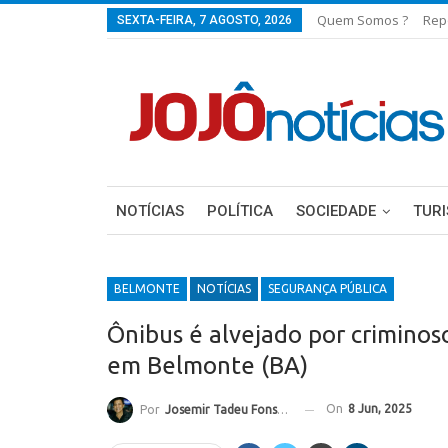
Quem Somos ?
Rep
SEXTA-FEIRA, 7 AGOSTO, 2026
NOTÍCIAS
POLÍTICA
SOCIEDADE
TUR
BELMONTE
NOTÍCIAS
SEGURANÇA PÚBLICA
Ônibus é alvejado por criminos
em Belmonte (BA)
On
8 Jun, 2025
Por
Josemir Tadeu Fonseca