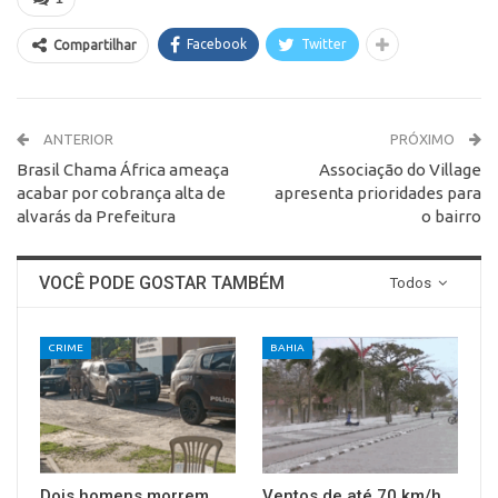
Facebook
Twitter
Compartilhar
ANTERIOR
PRÓXIMO
Brasil Chama África ameaça
Associação do Village
acabar por cobrança alta de
apresenta prioridades para
alvarás da Prefeitura
o bairro
VOCÊ PODE GOSTAR TAMBÉM
Todos
CRIME
BAHIA
Dois homens morrem
Ventos de até 70 km/h