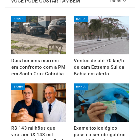
VOCÊ PODE GOSTAR TAMBÉM
Todos
CRIME
BAHIA
Dois homens morrem
Ventos de até 70 km/h
em confronto com a PM
deixam Extremo Sul da
em Santa Cruz Cabrália
Bahia em alerta
BAHIA
BAHIA
R$ 143 milhões que
Exame toxicológico
viraram R$ 143 mil:
passa a ser obrigatório