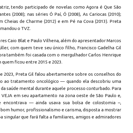
atriz, tendo participado de novelas como Agora é Que São
tes (2008); nas séries Ó Paí, Ó (2008), As Cariocas (2010);
 Cheias de Charme (2012) e em Pé na Cova (2013). Preta
omandou o TVZ.
ores Caio Blat e Paulo Vilhena, além do apresentador Marcos
ller, com quem teve seu único filho, Francisco Gadelha Gil
ntora também foi casada com o mergulhador Carlos Henrique
 quem ficou entre 2015 e 2023.
e 2023, Preta Gil falou abertamente sobre os conselhos do
meio ao tratamento oncológico — quando ela descobriu uma
a da saúde mental durante aquele processo conturbado. Para
e VEJA em seu apartamento na zona oeste de São Paulo e,
 encontrava — ainda usava sua bolsa de colostomia –,
bom humor, profissionalismo e carisma, disposta a mostrar
 singular que fará falta a familiares, amigos e admiradores