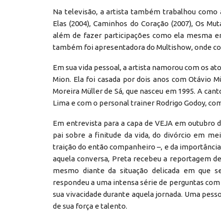
Na televisão, a artista também trabalhou como 
Elas (2004), Caminhos do Coração (2007), Os Mutan
além de fazer participações como ela mesma em
também foi apresentadora do Multishow, onde c
Em sua vida pessoal, a artista namorou com os at
Mion. Ela foi casada por dois anos com Otávio Mü
Moreira Müller de Sá, que nasceu em 1995. A ca
Lima e com o personal trainer Rodrigo Godoy, com
Em entrevista para a capa de VEJA em outubro d
pai sobre a finitude da vida, do divórcio em 
traição do então companheiro –, e da importânci
aquela conversa, Preta recebeu a reportagem d
mesmo diante da situação delicada em que se
respondeu a uma intensa série de perguntas com 
sua vivacidade durante aquela jornada. Uma pessoa
de sua força e talento.