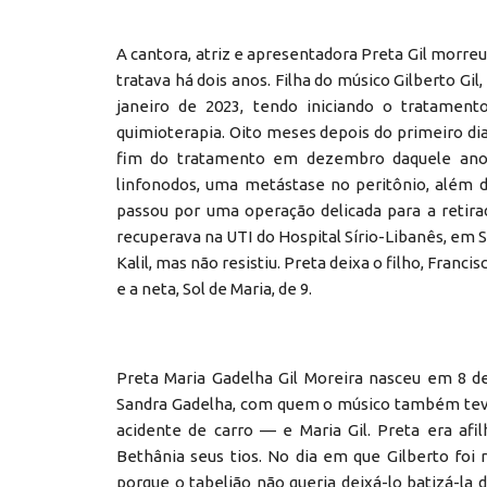
A cantora, atriz e apresentadora Preta Gil morre
tratava há dois anos. Filha do músico Gilberto Gil
janeiro de 2023, tendo iniciando o tratament
quimioterapia. Oito meses depois do primeiro di
fim do tratamento em dezembro daquele ano.
linfonodos, uma metástase no peritônio, além 
passou por uma operação delicada para a retir
recuperava na UTI do Hospital Sírio-Libanês, em 
Kalil, mas não resistiu. Preta deixa o filho, Franc
e a neta, Sol de Maria, de 9.
Preta Maria Gadelha Gil Moreira nasceu em 8 d
Sandra Gadelha, com quem o músico também teve
acidente de carro — e Maria Gil. Preta era af
Bethânia seus tios. No dia em que Gilberto foi 
porque o tabelião não queria deixá-lo batizá-la