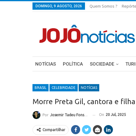
Quem Somos ?
Repórt
DOMINGO, 9 AGOSTO, 2026
NOTÍCIAS
POLÍTICA
SOCIEDADE
TUR
BRASIL
CELEBRIDADE
NOTÍCIAS
Morre Preta Gil, cantora e filha
On
20 Jul, 2025
Por
Josemir Tadeu Fonseca
Compartilhar