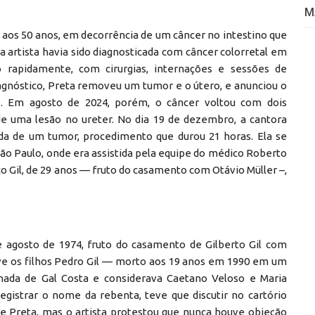
M
u aos 50 anos, em decorrência de um câncer no intestino que
, a artista havia sido diagnosticada com câncer colorretal em
o rapidamente, com cirurgias, internações e sessões de
agnóstico, Preta removeu um tumor e o útero, e anunciou o
 Em agosto de 2024, porém, o câncer voltou com dois
de uma lesão no ureter. No dia 19 de dezembro, a cantora
ada de um tumor, procedimento que durou 21 horas. Ela se
São Paulo, onde era assistida pela equipe do médico Roberto
isco Gil, de 29 anos — fruto do casamento com Otávio Müller –,
e agosto de 1974, fruto do casamento de Gilberto Gil com
 os filhos Pedro Gil — morto aos 19 anos em 1990 em um
ilhada de Gal Costa e considerava Caetano Veloso e Maria
registrar o nome da rebenta, teve que discutir no cartório
 de Preta, mas o artista protestou que nunca houve objeção