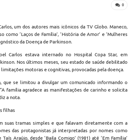
0
Carlos, um dos autores mais icônicos da TV Globo. Maneco,
o como ‘Laços de Família’, ‘História de Amor’ e ‘Mulheres
iagnóstico da Doença de Parkinson.
oel Carlos estava internado no Hospital Copa Star, em
kinson. Nos últimos meses, seu estado de saúde debilitado
s limitações motoras e cognitivas, provocadas pela doença.
ia, que se limitou a divulgar um comunicado informando o
“A família agradece as manifestações de carinho e solicita
iz a nota.
s filhas
om suas tramas simples e que falavam diretamente com a
 nomes das protagonistas já interpretadas por nomes como
e Taís Araújo, desde ‘Baila Comigo’ (1981) até ‘Em Família’