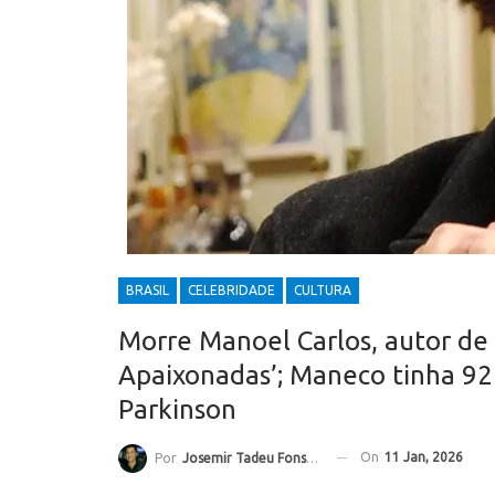
BRASIL
CELEBRIDADE
CULTURA
Morre Manoel Carlos, autor de 
Apaixonadas’; Maneco tinha 92
Parkinson
On
11 Jan, 2026
Por
Josemir Tadeu Fonseca