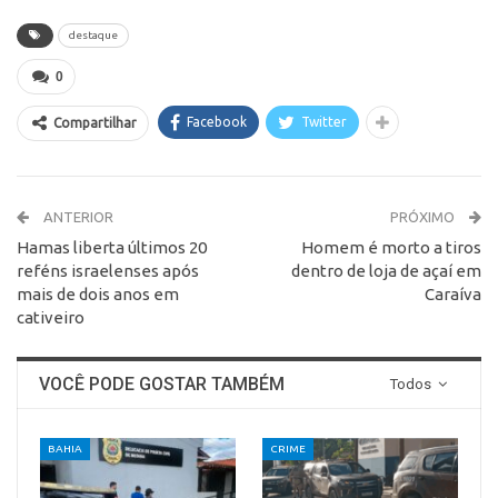
destaque
0
Facebook
Twitter
Compartilhar
ANTERIOR
PRÓXIMO
Hamas liberta últimos 20
Homem é morto a tiros
reféns israelenses após
dentro de loja de açaí em
mais de dois anos em
Caraíva
cativeiro
VOCÊ PODE GOSTAR TAMBÉM
Todos
BAHIA
CRIME