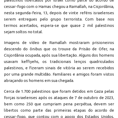
palestinos libertados por Israel como parte do acordo de
cessar-fogo com o Hamas chegou a Ramallah, na Cisjordânia,
nesta segunda-feira, 13, depois de vinte reféns israelenses
serem entregues pelo grupo terrorista. Com base nos
termos acertados, espera-se que quase 2 mil palestinos
sejam soltos no total.
Imagens de vídeo de Ramallah mostraram prisioneiros
descendo do ônibus que os trouxe da Prisão de Ofer, na
Cisjordânia ocupada, após sua libertação. Alguns dos homens
usavam keffiyehs, os tradicionais lenços quadriculados
palestinos, e fizeram sinais de vitória ao serem recebidos
por uma grande multidão. Familiares e amigos foram vistos
abraçando os homens em sua chegada.
Cerca de 1.700 palestinos que foram detidos em Gaza pelas
forças israelenses após os ataques de 7 de outubro de 2023,
bem como 250 que cumpriam pena perpétua, devem ser
libertos como parte das primeiras etapas do acordo de
cessar-fogo, que contou com o apoio dos Estados Unidos,