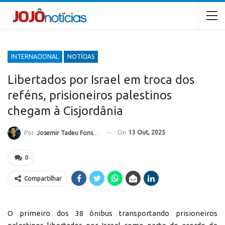
INTERNACIONAL
NOTÍCIAS
Libertados por Israel em troca dos
reféns, prisioneiros palestinos
chegam à Cisjordânia
On
13 Out, 2025
Por
Josemir Tadeu Fonseca
0
Compartilhar
O primeiro dos 38 ônibus transportando prisioneiros