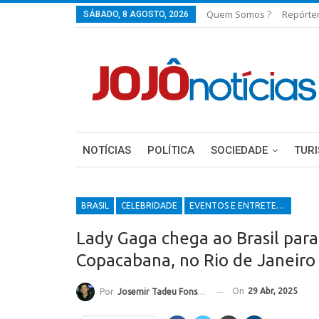
Quem Somos ?
Repórte
SÁBADO, 8 AGOSTO, 2026
NOTÍCIAS
POLÍTICA
SOCIEDADE
TUR
BRASIL
CELEBRIDADE
EVENTOS E ENTRETENIMENTOS
Lady Gaga chega ao Brasil para
Copacabana, no Rio de Janeiro
On
29 Abr, 2025
Por
Josemir Tadeu Fonseca