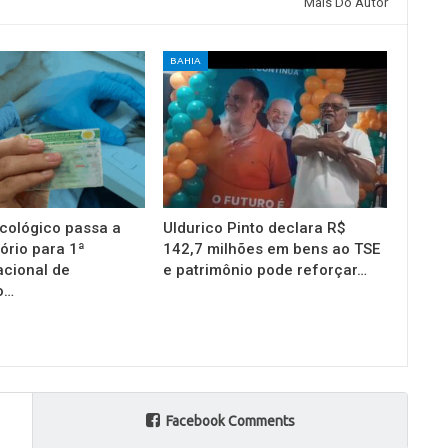
Mais Do Autor
BAHIA
cológico passa a
Uldurico Pinto declara R$
ório para 1ª
142,7 milhões em bens ao TSE
acional de
e patrimônio pode reforçar…
o…
Facebook Comments