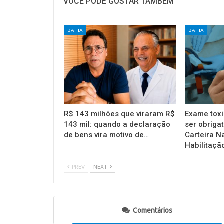
VOCÊ PODE GOSTAR TAMBÉM
BAHIA
BAHIA
R$ 143 milhões que viraram R$
Exame toxi
143 mil: quando a declaração
ser obrigat
de bens vira motivo de…
Carteira N
Habilitaçã
PREV
NEXT
Comentários