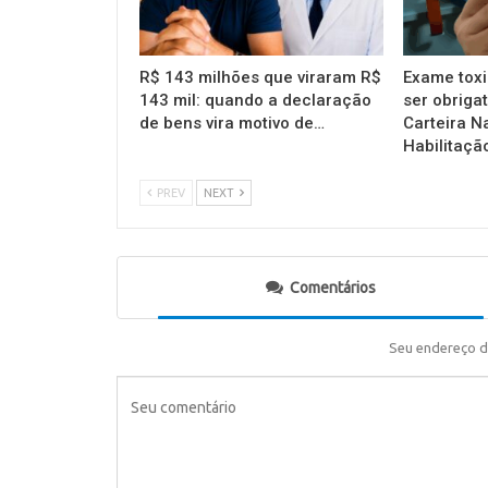
R$ 143 milhões que viraram R$
Exame toxi
143 mil: quando a declaração
ser obrigat
de bens vira motivo de…
Carteira N
Habilitaçã
PREV
NEXT
Comentários
Seu endereço d