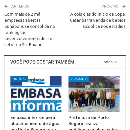
ANTERIOR
PRÓXIMO
Com mais de 2 mil
A dois dias do início da Copa,
empresas abertas,
Catar barra venda de bebida
Eunápolis se consolida no
alcoólica nos estádios
ranking de
desenvolvimento desse
setor no Sul Baiano
VOCÊ PODE GOSTAR TAMBÉM
Todos
NOTÍCIAS
CIDADANIA
Embasa interromperá
Prefeitura de Porto
abastecimento de água
Seguro realiza
em Porto Seguro para
audiência pública sobre