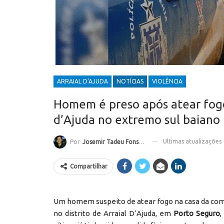
ARRAIAL D'AJUDA
NOTÍCIAS
VIOLÊNCIA
Homem é preso após atear fogo
d’Ajuda no extremo sul baiano
Ultimas atualizações
Por
Josemir Tadeu Fonseca
Compartilhar
Um homem suspeito de atear fogo na casa da compa
no distrito de Arraial D’Ajuda, em
Porto Seguro
,