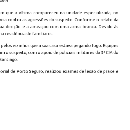
sado.
am que a vítima compareceu na unidade especializada, no
ncia contra as agressões do suspeito. Conforme o relato da
ua direção e a ameaçou com uma arma branca. Devido às
a residência de familiares.
a pelos vizinhos que a sua casa estava pegando fogo. Equipes
ram o suspeito, com o apoio de policiais militares da 3ª CIA do
 Santiago.
torial de Porto Seguro, realizou exames de lesão de praxe e