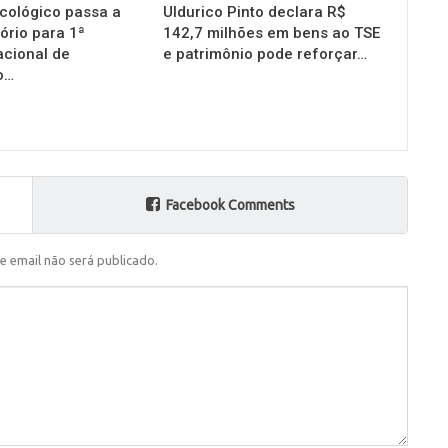
cológico passa a
Uldurico Pinto declara R$
ório para 1ª
142,7 milhões em bens ao TSE
acional de
e patrimônio pode reforçar…
o…
Facebook Comments
e email não será publicado.