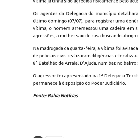
vítima já tinha sido agredida fisicamente pelo acu
Os agentes da Delegacia do município detalhar
último domingo (07/07), para registrar uma denú
vítima, o homem arremessou uma cadeira em s
agressões, a mulher saiu de casa buscando abrigo n
Na madrugada da quarta-feira, a vítima foi avisad
de policiais civis realizaram diligências e localiza
8º Batalhão de Arraial D’Ajuda, num bar, no bairro
O agressor foi apresentado na 1ª Delegacia Terri
permanece à disposição do Poder Judiciário.
Fonte: Bahia Notícias