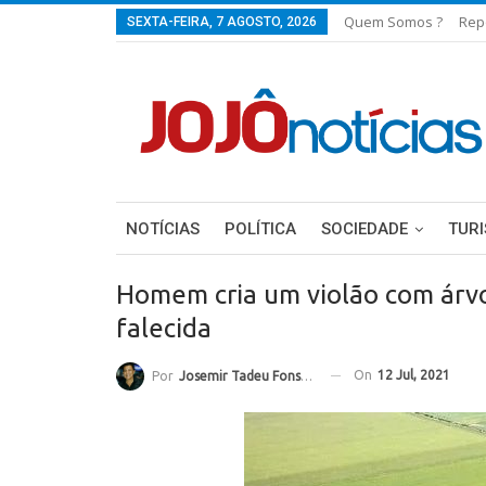
Quem Somos ?
Rep
SEXTA-FEIRA, 7 AGOSTO, 2026
NOTÍCIAS
POLÍTICA
SOCIEDADE
TUR
Homem cria um violão com árv
falecida
On
12 Jul, 2021
Por
Josemir Tadeu Fonseca