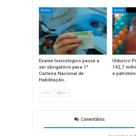
BAHIA
BAHIA
Exame toxicológico passa a
Uldurico P
ser obrigatório para 1ª
142,7 milh
Carteira Nacional de
e patrimôn
Habilitação…
PREV
NEXT
Comentários