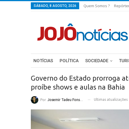
Quem Somos ?
Repórte
SÁBADO, 8 AGOSTO, 2026
NOTÍCIAS
POLÍTICA
SOCIEDADE
TUR
Governo do Estado prorroga at
proíbe shows e aulas na Bahia
Ultimas atualizações
Por
Josemir Tadeu Fonseca