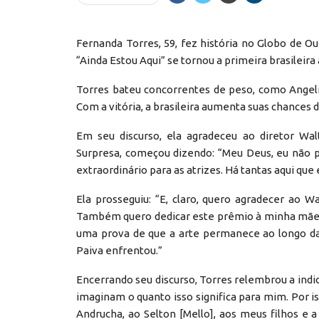
Fernanda Torres, 59, fez história no Globo de O
“Ainda Estou Aqui” se tornou a primeira brasileir
Torres bateu concorrentes de peso, como Angelin
Com a vitória, a brasileira aumenta suas chances 
Em seu discurso, ela agradeceu ao diretor Wal
Surpresa, começou dizendo: “Meu Deus, eu não p
extraordinário para as atrizes. Há tantas aqui qu
Ela prosseguiu: “E, claro, quero agradecer ao Wa
Também quero dedicar este prêmio à minha mãe. 
uma prova de que a arte permanece ao longo d
Paiva enfrentou.”
Encerrando seu discurso, Torres relembrou a indic
imaginam o quanto isso significa para mim. Por 
Andrucha, ao Selton [Mello], aos meus filhos e 