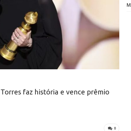
M
orres faz história e vence prêmio
0