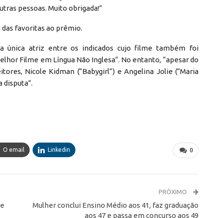
outras pessoas. Muito obrigada!”
 das favoritas ao prêmio.
a única atriz entre os indicados cujo filme também foi
elhor Filme em Língua Não Inglesa“. No entanto, “apesar do
tores, Nicole Kidman (“Babygirl“) e Angelina Jolie (“Maria
 disputa”.
O email
Linkedin
0
PRÓXIMO
te
Mulher conclui Ensino Médio aos 41, faz graduação
aos 47 e passa em concurso aos 49