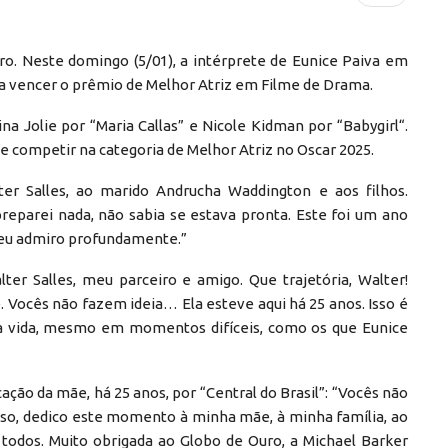
uro. Neste domingo (5/01), a intérprete de Eunice Paiva em
a a vencer o prêmio de Melhor Atriz em Filme de Drama.
a Jolie por “Maria Callas” e Nicole Kidman por “Babygirl“.
de competir na categoria de Melhor Atriz no Oscar 2025.
ter Salles, ao marido Andrucha Waddington e aos filhos.
reparei nada, não sabia se estava pronta. Este foi um ano
e eu admiro profundamente.”
lter Salles, meu parceiro e amigo. Que trajetória, Walter!
Vocês não fazem ideia… Ela esteve aqui há 25 anos. Isso é
a vida, mesmo em momentos difíceis, como os que Eunice
ação da mãe, há 25 anos, por “Central do Brasil”: “Vocês não
isso, dedico este momento à minha mãe, à minha família, ao
a todos. Muito obrigada ao Globo de Ouro, a Michael Barker