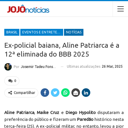
BRASIL
EVENTOS E ENTRETENIMENTOS
NOTÍCIAS
Ex-policial baiana, Aline Patriarca é a
12ª eliminada do BBB 2025
Ultimas atualizações
26 Mar, 2025
Por
Josemir Tadeu Fonseca
0
Compartilhar
Aline Patriarca
,
Maike Cruz
e
Diego Hypolito
disputaram a
preferência do público e fizeram um
Paredão
histórico nesta
terça-feira (25). A ex-policial militar, no entanto, levou a pior