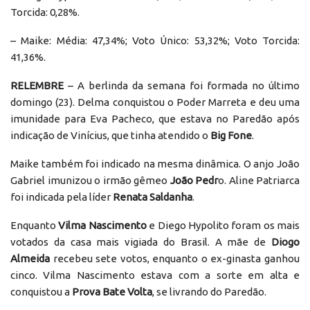
Torcida: 0,28%.
– Maike: Média: 47,34%; Voto Único: 53,32%; Voto Torcida:
41,36%.
RELEMBRE
– A berlinda da semana foi formada no último
domingo (23). Delma conquistou o Poder Marreta e deu uma
imunidade para Eva Pacheco, que estava no Paredão após
indicação de Vinícius, que tinha atendido o
Big Fone
.
Maike também foi indicado na mesma dinâmica. O anjo João
Gabriel imunizou o irmão gêmeo
João Pedr
o. Aline Patriarca
foi indicada pela líder
Renata Saldanha
.
Enquanto
Vilma Nascimento
e Diego Hypolito foram os mais
votados da casa mais vigiada do Brasil. A mãe de
Diogo
Almeida
recebeu sete votos, enquanto o ex-ginasta ganhou
cinco. Vilma Nascimento estava com a sorte em alta e
conquistou a
Prova Bate Volta
, se livrando do Paredão.