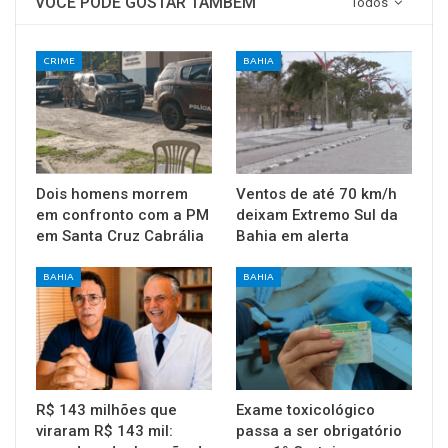
VOCÊ PODE GOSTAR TAMBÉM
Todos
CRIME
BAHIA
Dois homens morrem
Ventos de até 70 km/h
em confronto com a PM
deixam Extremo Sul da
em Santa Cruz Cabrália
Bahia em alerta
BAHIA
BAHIA
R$ 143 milhões que
Exame toxicológico
viraram R$ 143 mil:
passa a ser obrigatório