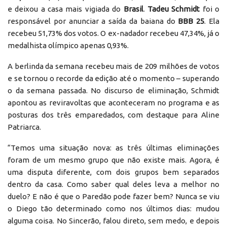
e deixou a casa mais vigiada do
Brasil
.
Tadeu Schmidt
foi o
responsável por anunciar a saída da baiana do
BBB 25
. Ela
recebeu 51,73% dos votos. O ex-nadador recebeu 47,34%, já o
medalhista olímpico apenas 0,93%.
A berlinda da semana recebeu mais de 209 milhões de votos
e se tornou o recorde da edição até o momento – superando
o da semana passada. No discurso de eliminação, Schmidt
apontou as reviravoltas que aconteceram no programa e as
posturas dos três emparedados, com destaque para Aline
Patriarca.
“Temos uma situação nova: as três últimas eliminações
foram de um mesmo grupo que não existe mais. Agora, é
uma disputa diferente, com dois grupos bem separados
dentro da casa. Como saber qual deles leva a melhor no
duelo? E não é que o Paredão pode fazer bem? Nunca se viu
o Diego tão determinado como nos últimos dias: mudou
alguma coisa. No Sincerão, falou direto, sem medo, e depois