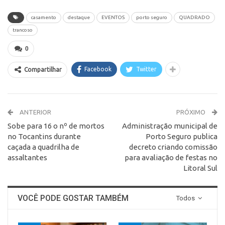
casamento
destaque
EVENTOS
porto seguro
QUADRADO
trancoso
0
Facebook
Twitter
Compartilhar
ANTERIOR
PRÓXIMO
Sobe para 16 o nº de mortos
Administração municipal de
no Tocantins durante
Porto Seguro publica
caçada a quadrilha de
decreto criando comissão
assaltantes
para avaliação de festas no
Litoral Sul
VOCÊ PODE GOSTAR TAMBÉM
Todos