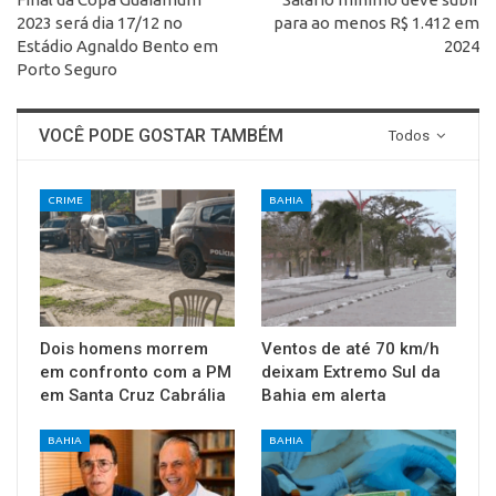
2023 será dia 17/12 no
para ao menos R$ 1.412 em
Estádio Agnaldo Bento em
2024
Porto Seguro
VOCÊ PODE GOSTAR TAMBÉM
Todos
CRIME
BAHIA
Dois homens morrem
Ventos de até 70 km/h
em confronto com a PM
deixam Extremo Sul da
em Santa Cruz Cabrália
Bahia em alerta
BAHIA
BAHIA