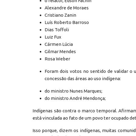
o relator, Edson Fachin
Alexandre de Moraes
Cristiano Zanin
Luís Roberto Barroso
Dias Toffoli
Luiz Fux
Cármen Lúcia
Gilmar Mendes
Rosa Weber
Foram dois votos no sentido de validar o
concessão das áreas ao uso indígena:
do ministro Nunes Marques;
do ministro André Mendonça;
Indígenas são contra o marco temporal. Afirma
está vinculada ao fato de um povo ter ocupado de
Isso porque, dizem os indígenas, muitas comuni