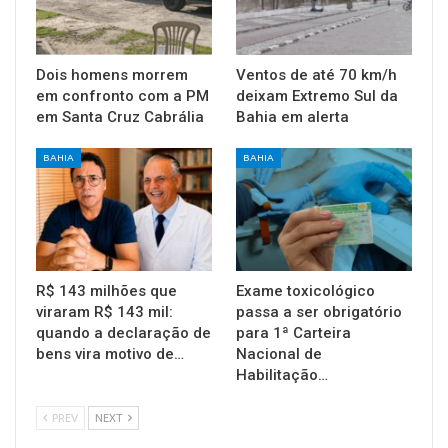
Dois homens morrem
Ventos de até 70 km/h
em confronto com a PM
deixam Extremo Sul da
em Santa Cruz Cabrália
Bahia em alerta
BAHIA
BAHIA
R$ 143 milhões que
Exame toxicológico
viraram R$ 143 mil:
passa a ser obrigatório
quando a declaração de
para 1ª Carteira
bens vira motivo de…
Nacional de
Habilitação…
PREV
NEXT