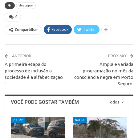
destaque
0
Facebook
Twitter
Compartilhar
ANTERIOR
PRÓXIMO
A primeira etapa do
Ampla e variada
processo de inclusão a
programação no mês da
sociedade é a alfabetização
consciência negra em Porto
!
Seguro.
VOCÊ PODE GOSTAR TAMBÉM
Todos
CRIME
BAHIA