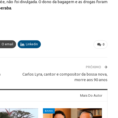
nte, não foi divulgada. O dono da bagagem e as drogas foram
beraba
.
O email
Linkedin
0
PRÓXIMO
a
Carlos Lyra, cantor e compositor da bossa nova,
morre aos 90 anos
Mais Do Autor
BAHIA