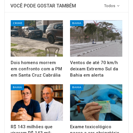
VOCÊ PODE GOSTAR TAMBÉM
Todos
CRIME
BAHIA
Dois homens morrem
Ventos de até 70 km/h
em confronto com a PM
deixam Extremo Sul da
em Santa Cruz Cabrália
Bahia em alerta
BAHIA
BAHIA
R$ 143 milhões que
Exame toxicológico
viraram R$ 143 mil:
passa a ser obrigatório