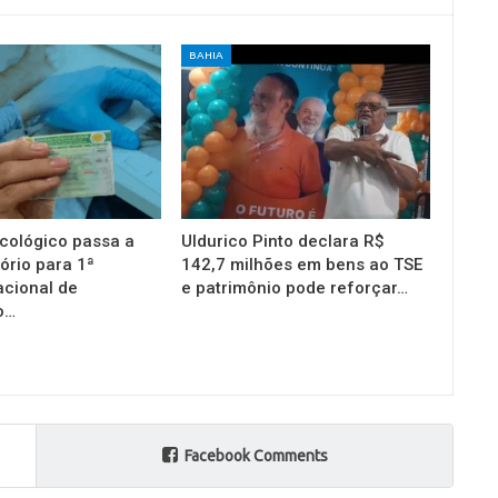
BAHIA
cológico passa a
Uldurico Pinto declara R$
ório para 1ª
142,7 milhões em bens ao TSE
acional de
e patrimônio pode reforçar…
o…
Facebook Comments