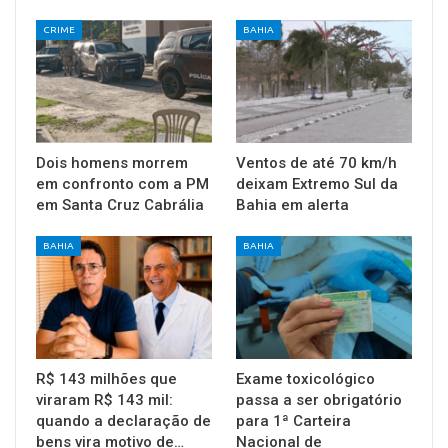
CRIME
BAHIA
Dois homens morrem
Ventos de até 70 km/h
em confronto com a PM
deixam Extremo Sul da
em Santa Cruz Cabrália
Bahia em alerta
BAHIA
BAHIA
R$ 143 milhões que
Exame toxicológico
viraram R$ 143 mil:
passa a ser obrigatório
quando a declaração de
para 1ª Carteira
bens vira motivo de…
Nacional de